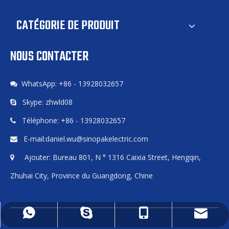
CATÉGORIE DE PRODUIT
NOUS CONTACTER
WhatsApp: +86 - 13928032657

Skype: zhwld08

Téléphone: +86 - 13928032657

E-mail:
daniel.wu@sinopakelectric.com

Ajouter: Bureau 801, N ° 1316 Caixia Street, Hengqin,

Zhuhai City, Province du Guangdong, Chine
daniel.wu@sinopakelectric.com
+86 - 13928032657
+86 - 13928032657
zhwld08