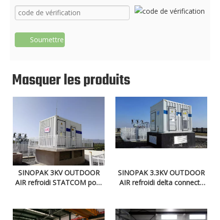
Soumettre
Masquer les produits
SINOPAK 3KV OUTDOOR
SINOPAK 3.3KV OUTDOOR
AIR refroidi STATCOM pour
AIR refroidi delta connecté
le transformateur de
StatCOM pour un
redresseur
déséquilibre triphasé