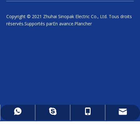
Copyright © 2021 Zhuhai Sinopak Electric Co., Ltd. Tous droits
réservés.Supportés par
En avance
.
Plancher
Sinopak 480v Filtre de
Sinopak 220V 3P4W Filtre
puissance active
d'alimentation active
1
2
3
4
...
9
»
daniel.wu@sinopakelectric.com
+86 - 13928032657
+86 - 13928032657
zhwld08