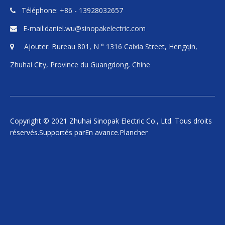
Téléphone: +86 - 13928032657

E-mail:
daniel.wu@sinopakelectric.com

Ajouter: Bureau 801, N ° 1316 Caixia Street, Hengqin,

Zhuhai City, Province du Guangdong, Chine
Copyright © 2021 Zhuhai Sinopak Electric Co., Ltd. Tous droits
réservés.Supportés par
En avance
.
Plancher