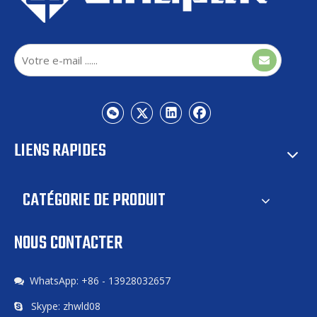
STATCOM refroidi par air ou refroidi par eau : lequel est le meilleur pour votre projet ?
2025-10-20
Dans le paysage énergétique actuel en évolution rapide, les
solutions de qualité...
1
2
3
4
...
8
»
LIENS RAPIDES
En tout Page 8 Page
Certitude
CATÉGORIE DE PRODUIT
NOUS CONTACTER
WhatsApp: +86 - 13928032657

Skype: zhwld08
