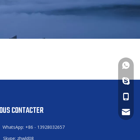
+86 - 1
zhwld08
+86 - 1
OUS CONTACTER
daniel.
WhatsApp: +86 - 13928032657

Skype: zhwld08
