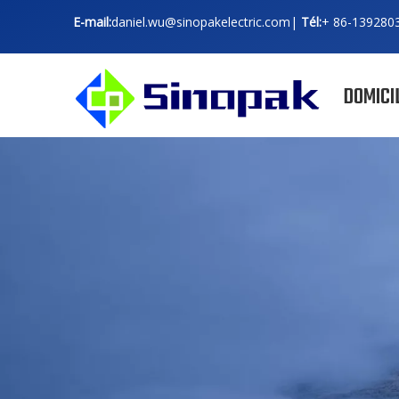
E-mail:
daniel.wu@sinopakelectric.com
|
Tél:
+ 86-
139280
DOMICI