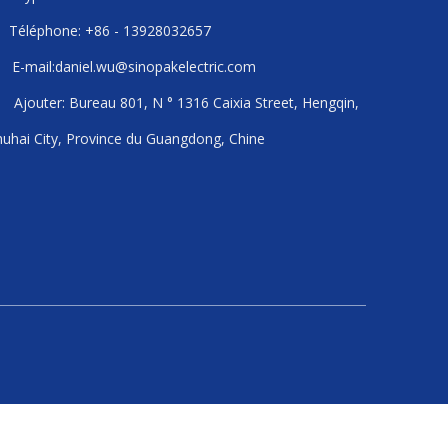
Téléphone: +86 - 13928032657

E-mail:
daniel.wu@sinopakelectric.com

Ajouter: Bureau 801, N ° 1316 Caixia Street, Hengqin,

uhai City, Province du Guangdong, Chine