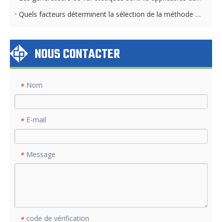
Quels facteurs déterminent la sélection de la méthode de refroidissement STATCOM
NOUS CONTACTER
Nom
*
E-mail
*
Message
*
code de vérification
*