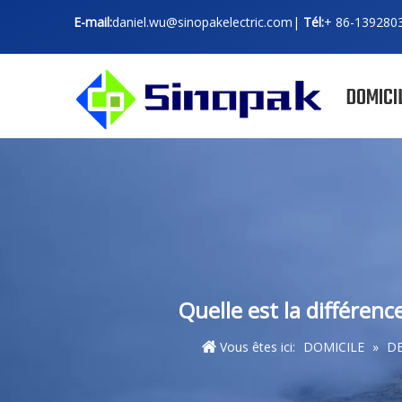
E-mail:
daniel.wu@sinopakelectric.com
|
Tél:
+ 86-
139280
DOMICI
Quelle est la différenc
Vous êtes ici:
DOMICILE
»
D