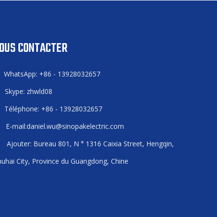
OUS CONTACTER
WhatsApp: +86 - 13928032657

Skype: zhwld08

Téléphone: +86 - 13928032657

E-mail:
daniel.wu@sinopakelectric.com

Ajouter: Bureau 801, N ° 1316 Caixia Street, Hengqin,

uhai City, Province du Guangdong, Chine