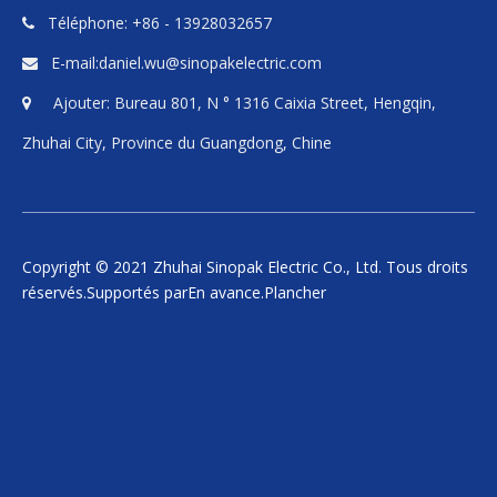
Téléphone: +86 - 13928032657

E-mail:
daniel.wu@sinopakelectric.com

Ajouter: Bureau 801, N ° 1316 Caixia Street, Hengqin,

Zhuhai City, Province du Guangdong, Chine
Copyright © 2021 Zhuhai Sinopak Electric Co., Ltd. Tous droits
réservés.Supportés par
En avance
.
Plancher