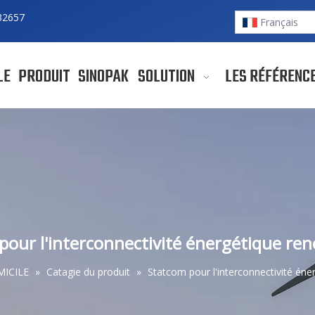
32657
Français
LE
PRODUIT
SINOPAK
SOLUTION
LES RÉFÉRENC
pour l'interconnectivité énergétique ren
ICILE
»
Catagie du produit
»
Statcom pour l'interconnectivité éne