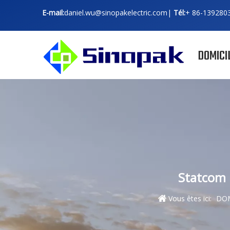
E-mail:
daniel.wu@sinopakelectric.com
|
Tél:
+ 86-
139280
DOMICI
Statcom 
Vous êtes ici:
DOM