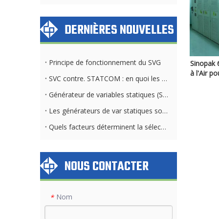
DERNIÈRES NOUVELLES
Principe de fonctionnement du SVG
Sinopak 
à l'Air p
SVC contre. STATCOM : en quoi les exigences du système de refroidissement diffèrent
Générateur de variables statiques (SVG) et banque de condensateurs : différences clés
Les générateurs de var statiques sont-ils applicables dans toutes les industries et tous les secteurs ?
Quels facteurs déterminent la sélection de la méthode de refroidissement STATCOM
NOUS CONTACTER
Nom
*