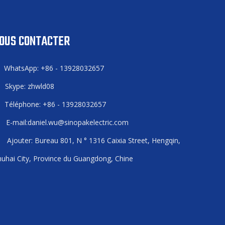
OUS CONTACTER
WhatsApp: +86 - 13928032657

Skype: zhwld08

Téléphone: +86 - 13928032657

E-mail:
daniel.wu@sinopakelectric.com

Ajouter: Bureau 801, N ° 1316 Caixia Street, Hengqin,

uhai City, Province du Guangdong, Chine