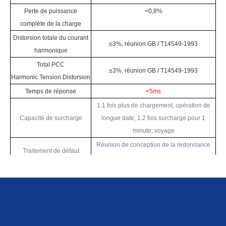
Perte de puissance
<0,8%
complète de la charge
Distorsion totale du courant
≤3%, réunion GB / T14549-1993
harmonique
Total PCC
≤3%, réunion GB / T14549-1993
Harmonic Tension Distorsion
Temps de réponse
<5ms
1.1 fois plus de chargement, opération de
Capacité de surcharge
longue date; 1.2 fois surcharge pour 1
minute, voyage
Réunion de conception de la redondance
Traitement de défaut
Automatique N-1 Fonctionnement
Mode d'alimentation réactif constant, mode
de tension constante, facteur de puissance
Opération mode
constante Mode, chargement du mode de
compensation, de la tension et du contrôle
intégré de puissance réactive mode