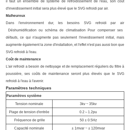
il faut un ensemble de système de refroidissement de l'eau, son coût
d'investissement initial sera plus élevé que le SVG refroidi par air.
Malheureux
Dans l'environnement dur, les besoins SVG refroidi par air
Déshumidification ou schéma de climatisation Pour compenser ses
défauts, ce qui n'augmente pas seulement l'investissement initial, mais
augmente également la zone d'installation, et l'effet n'est pas aussi bon que
SVG refroidi à l'eau.
Coût de maintenance
L'air refroidi a besoin de nettoyage et de remplacement réguliers du filtre à
poussière, ses coûts de maintenance seront plus élevés que le SVG
refroidi à l'eau à l'avenir.
Paramètres techniques
Paramètres système
Tension nominale
3kv ~ 35kv
Plage de tension d'entrée
0.2
～
1.2pu
Fréquence de grille
50 ± 0.5Hz
Capacité nominale
± 1mvar ~ ± 120mvar