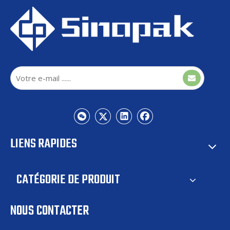
Protocole de communication
Modbus, IEC104
Surveillance mode
Local / Remote contrôler
Hmi
Écran tactile LCD en anglais
Transmission du signal
Fibre optique la communication
Théorie de puissance réactive instantanée,
théorie SPWM, technologie de contrôle de
découplage, technologie de contrôle de la
balance de la capacité de condensateur,
Technologie clé
contrôle indépendant triphasé Technologie
de la technologie, technologie de fréquence
LIENS RAPIDES
multiple unique, théorie SPWM de phase de
transporteur, Technologie de surveillance en
temps réel en temps réel
CATÉGORIE DE PRODUIT
380VAC, Circuits 220VDCDCDCDULTS
Interface de puissance
Double alimentation de redondance
NOUS CONTACTER
Sur-courant, Sur-tension, défaut
d'entraînement, unité d'alimentation sur la