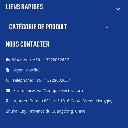
LIENS RAPIDES
CATÉGORIE DE PRODUIT
NOUS CONTACTER
WhatsApp: +86 - 13928032657

Skype: zhwld08

Téléphone: +86 - 13928032657

E-mail:
daniel.wu@sinopakelectric.com

Ajouter: Bureau 801, N ° 1316 Caixia Street, Hengqin,

Zhuhai City, Province du Guangdong, Chine