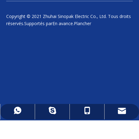
Copyright © 2021 Zhuhai Sinopak Electric Co., Ltd. Tous droits
réservés.Supportés par
En avance
.
Plancher
daniel.wu@sinopakelectric.com
+86 - 13928032657
+86 - 13928032657
zhwld08