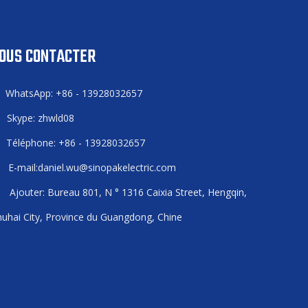
OUS CONTACTER
WhatsApp: +86 - 13928032657

Skype: zhwld08

Téléphone: +86 - 13928032657

E-mail:
daniel.wu@sinopakelectric.com

Ajouter: Bureau 801, N ° 1316 Caixia Street, Hengqin,

uhai City, Province du Guangdong, Chine