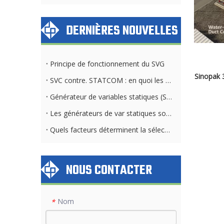
DERNIÈRES NOUVELLES
Principe de fonctionnement du SVG
Sinopak 3
SVC contre. STATCOM : en quoi les exigences du système de refroidissement diffèrent
Générateur de variables statiques (SVG) et banque de condensateurs : différences clés
Les générateurs de var statiques sont-ils applicables dans toutes les industries et tous les secteurs ?
Quels facteurs déterminent la sélection de la méthode de refroidissement STATCOM
NOUS CONTACTER
Nom
*