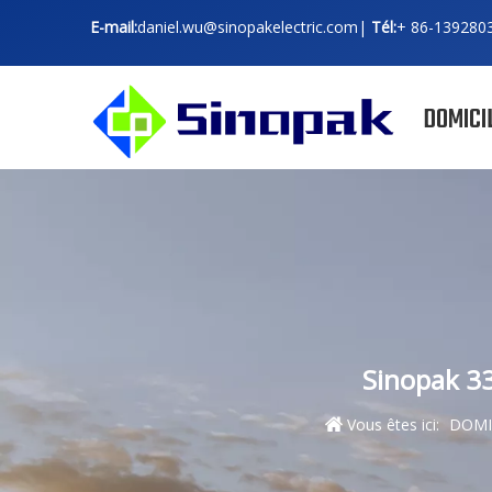
E-mail:
daniel.wu@sinopakelectric.com
|
Tél:
+ 86-
139280
DOMICI
Sinopak 33
Vous êtes ici:
DOMI