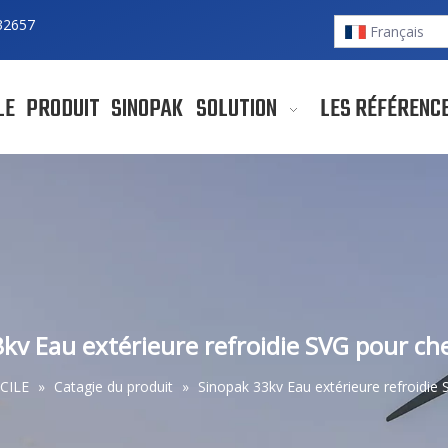
32657
Français
LE
PRODUIT
SINOPAK
SOLUTION
LES RÉFÉRENC
kv Eau extérieure refroidie SVG pour ch
CILE
»
Catagie du produit
»
Sinopak 33kv Eau extérieure refroidie