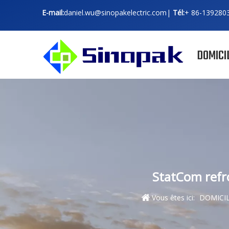
E-mail:
daniel.wu@sinopakelectric.com
|
Tél:
+ 86-
139280
DOMICI
StatCom refro
Vous êtes ici:
DOMICI