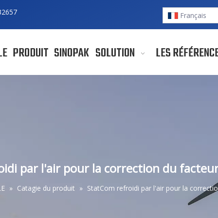
32657
Français
LE
PRODUIT
SINOPAK
SOLUTION
LES RÉFÉRENC
idi par l'air pour la correction du facteu
LE
»
Catagie du produit
»
StatCom refroidi par l'air pour la correct