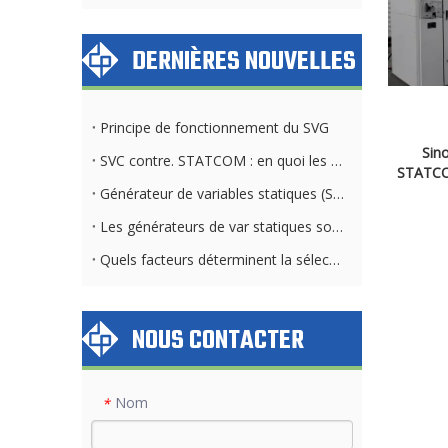
DERNIÈRES NOUVELLES
Principe de fonctionnement du SVG
Sin
SVC contre. STATCOM : en quoi les exigences du système de refroidissement diffèrent
STATCOM
Générateur de variables statiques (SVG) et banque de condensateurs : différences clés
Les générateurs de var statiques sont-ils applicables dans toutes les industries et tous les secteurs ?
Quels facteurs déterminent la sélection de la méthode de refroidissement STATCOM
NOUS CONTACTER
Nom
*