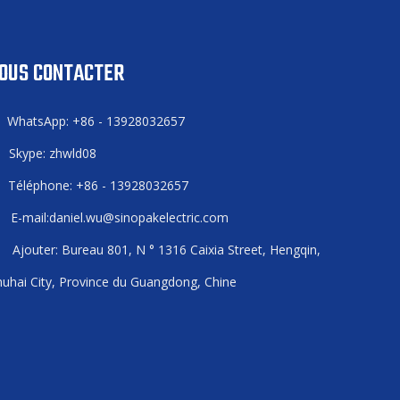
OUS CONTACTER
WhatsApp: +86 - 13928032657

Skype: zhwld08

Téléphone: +86 - 13928032657

E-mail:
daniel.wu@sinopakelectric.com

Ajouter: Bureau 801, N ° 1316 Caixia Street, Hengqin,

uhai City, Province du Guangdong, Chine