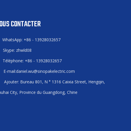
OUS CONTACTER
WhatsApp: +86 - 13928032657

Skype: zhwld08

Téléphone: +86 - 13928032657

E-mail:
daniel.wu@sinopakelectric.com

Ajouter: Bureau 801, N ° 1316 Caixia Street, Hengqin,

uhai City, Province du Guangdong, Chine