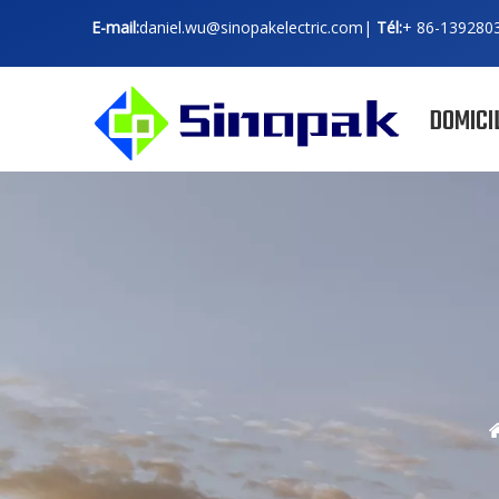
E-mail:
daniel.wu@sinopakelectric.com
|
Tél:
+ 86-
139280
DOMICI