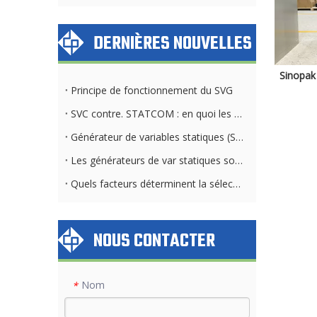
DERNIÈRES NOUVELLES
Sinopak
Principe de fonctionnement du SVG
SVC contre. STATCOM : en quoi les exigences du système de refroidissement diffèrent
Générateur de variables statiques (SVG) et banque de condensateurs : différences clés
Les générateurs de var statiques sont-ils applicables dans toutes les industries et tous les secteurs ?
Quels facteurs déterminent la sélection de la méthode de refroidissement STATCOM
NOUS CONTACTER
Nom
*