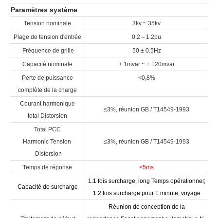
Paramètres système
Tension nominale
3kv ~ 35kv
Plage de tension d'entrée
0.2
～
1.2pu
Fréquence de grille
50 ± 0.5Hz
Capacité nominale
± 1mvar ~ ± 120mvar
Perte de puissance
<0,8%
complète de la charge
Courant harmonique
≤3%, réunion GB / T14549-1993
total Distorsion
Total PCC
Harmonic Tension
≤3%, réunion GB / T14549-1993
Distorsion
Temps de réponse
<5ms
1.1 fois surcharge, long Temps opérationnel;
Capacité de surcharge
1.2 fois surcharge pour 1 minute, voyage
Réunion de conception de la