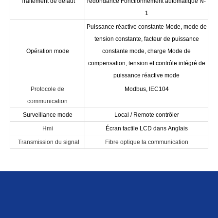
Traitement de défaut
redondance Fonctionnement automatique N-
1
Puissance réactive constante Mode, mode de
tension constante, facteur de puissance
Opération mode
constante mode, charge Mode de
compensation, tension et contrôle intégré de
puissance réactive mode
Protocole de
Modbus, IEC104
communication
Surveillance mode
Local / Remote contrôler
Hmi
Écran tactile LCD dans Anglais
Transmission du signal
Fibre optique la communication
Réactif instantané Théorie de la puissance,
théorie SPWM, technologie de contrôle de
découplage, tension de
condensateur Technologie de contrôle de la
Technologie clé
balance, contrôle indépendant triphasé La
technologie, Technologie de fréquence