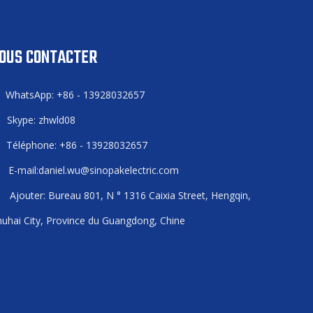
OUS CONTACTER
WhatsApp: +86 - 13928032657

Skype: zhwld08

Téléphone: +86 - 13928032657

E-mail:
daniel.wu@sinopakelectric.com

Ajouter: Bureau 801, N ° 1316 Caixia Street, Hengqin,

uhai City, Province du Guangdong, Chine