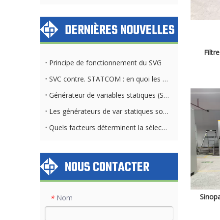
DERNIÈRES NOUVELLES
Filtr
Principe de fonctionnement du SVG
SVC contre. STATCOM : en quoi les exigences du système de refroidissement diffèrent
Générateur de variables statiques (SVG) et banque de condensateurs : différences clés
Les générateurs de var statiques sont-ils applicables dans toutes les industries et tous les secteurs ?
Quels facteurs déterminent la sélection de la méthode de refroidissement STATCOM
NOUS CONTACTER
Sinopa
Nom
*