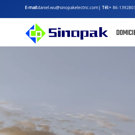
E-mail:
daniel.wu@sinopakelectric.com
|
Tél:
+ 86-
139280
DOMICI