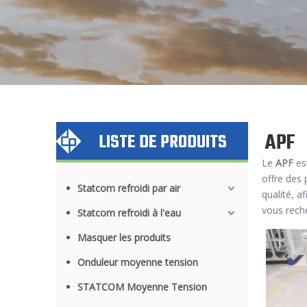
APF
LISTE DE PRODUITS
Le
APF
est
offre des
Statcom refroidi par air
qualité, a
vous rech
Statcom refroidi à l'eau
Masquer les produits
Onduleur moyenne tension
STATCOM Moyenne Tension