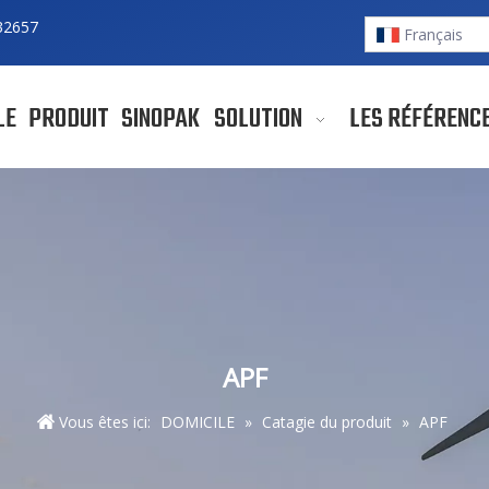
32657
Français
LE
PRODUIT
SINOPAK
SOLUTION
LES RÉFÉRENC
APF
Vous êtes ici:
DOMICILE
»
Catagie du produit
»
APF