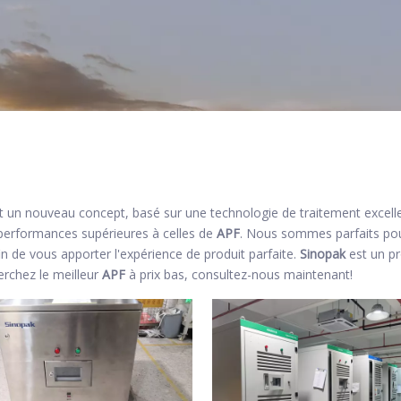
 un nouveau concept, basé sur une technologie de traitement excelle
 performances supérieures à celles de
APF
. Nous sommes parfaits pou
fin de vous apporter l'expérience de produit parfaite.
Sinopak
est un pr
erchez le meilleur
APF
à prix bas, consultez-nous maintenant!