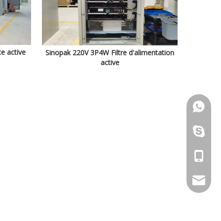
ce active
Sinopak 220V 3P4W Filtre d'alimentation
active
+86 - 1
zhwld08
+86 - 1
daniel.