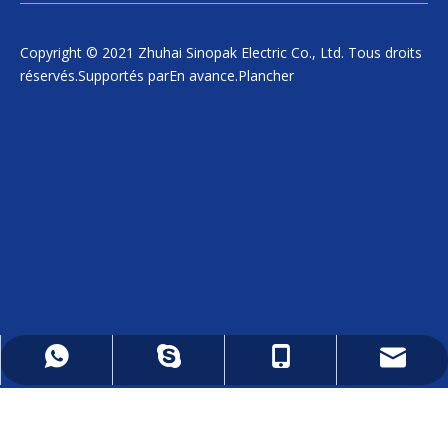
Copyright © 2021 Zhuhai Sinopak Electric Co., Ltd. Tous droits
réservés.Supportés par
En avance
.
Plancher
daniel.wu@sinopakelectric.com
+86 - 13928032657
+86 - 13928032657
zhwld08