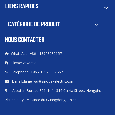
LIENS RAPIDES
CATÉGORIE DE PRODUIT
NOUS CONTACTER
WhatsApp: +86 - 13928032657

Skype: zhwld08

Téléphone: +86 - 13928032657

E-mail:
daniel.wu@sinopakelectric.com

Ajouter: Bureau 801, N ° 1316 Caixia Street, Hengqin,

Zhuhai City, Province du Guangdong, Chine