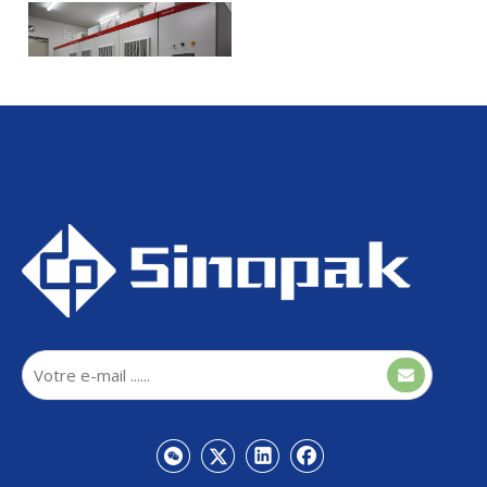
Sinopak 33kV intérieur SVG
refroidi à l'eau pour la
correction du facteur de
puissance