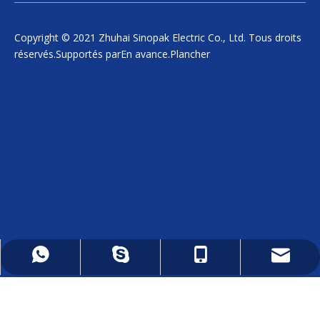
Copyright © 2021 Zhuhai Sinopak Electric Co., Ltd. Tous droits
réservés.Supportés par
En avance
.
Plancher
daniel.wu@sinopakelectric.com
+86 - 13928032657
+86 - 13928032657
zhwld08