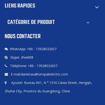
LIENS RAPIDES
CATÉGORIE DE PRODUIT
NOUS CONTACTER
WhatsApp: +86 - 13928032657

Skype: zhwld08

Téléphone: +86 - 13928032657

E-mail:
daniel.wu@sinopakelectric.com

Ajouter: Bureau 801, N ° 1316 Caixia Street, Hengqin,

Zhuhai City, Province du Guangdong, Chine